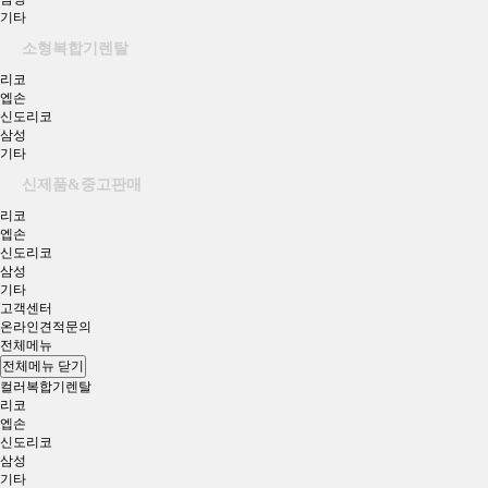
기타
소형복합기렌탈
리코
엡손
신도리코
삼성
기타
신제품&중고판매
리코
엡손
신도리코
삼성
기타
고객센터
온라인견적문의
전체메뉴
전체메뉴 닫기
컬러복합기렌탈
리코
엡손
신도리코
삼성
기타