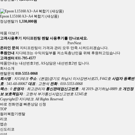
히트
Epson L15160 A3~A4 복합기 (새상품)
정상렌탈가
1,330,000원
히트
제품 더보기
고객사용후기
지디프린팅 렌탈 사용후기를 만나보세요.
Prev
Next
온라인 문의
지티프린팅이 가격과 관리 모두 만족 시켜드리겠습니다.
후원안내
지디테크는 수익의일부를 저소득층난민을 위해 후원하고있습니다
고객센터 031-795-4577
제품안내는 내선번호1번, AS상담은 내선번호2번 입니다.
회사소개
렌탈문의
010-5353-0068
회사명
: 지디테크
주소
: (본점)경기도 하남시 미사강변서로25, F442호
사업자 등록번
호
: 541-60-00067
대표
: 고현석
전화
: 010-5353-0068
팩스
: 0
운영자
: 최고관리자
통신판매업신고번호
: 제 2019-경기하남-0889 호
개인정
보 보호책임자
: 고현석
부가통신사업신고번호 12345호
Copyrightⓒ 지디테크. All Rights Reserved.
바로 전화연결
빠른상담 신청
TOP
컬러복합기렌탈
리코
엡손
신도리코
삼성