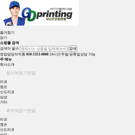
즐겨찾기
닫기
쇼핑몰 검색
검색어 필수
검색
영업담당자직통
010-5353-0068
24시간/주말/공휴일상담 가능
주 메뉴
회사소개
컬러복합기렌탈
리코
엡손
신도리코
삼성
기타
흑백복합기렌탈
리코
엡손
신도리코
삼성