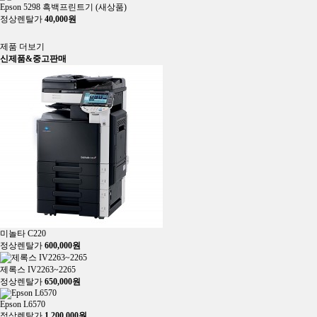
Epson 5298 흑백프린트기 (새상품)
정상렌탈가
40,000원
히트
제품 더보기
신제품&중고판매
미놀타 C220
정상렌탈가
600,000원
제록스 IV2263~2265
정상렌탈가
650,000원
Epson L6570
정상렌탈가
1,200,000원