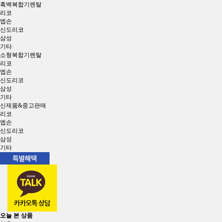
흑백복합기렌탈
리코
엡손
신도리코
삼성
기타
소형복합기렌탈
리코
엡손
신도리코
삼성
기타
신제품&중고판매
리코
엡손
신도리코
삼성
기타
오늘 본 상품