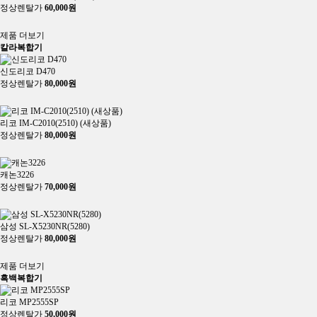
렌탈상담신청
구*기
010-2***-***7
2026/08/07
정상렌탈가
60,000원
추천
제품 더보기
칼라복합기
신도리코 D470
정상렌탈가
80,000원
히트
추천
리코 IM-C2010(2510) (새상품)
정상렌탈가
80,000원
히트
추천
캐논3226
정상렌탈가
70,000원
추천
삼성 SL-X5230NR(5280)
정상렌탈가
80,000원
히트
제품 더보기
흑백복합기
리코 MP2555SP
정상렌탈가
50,000원